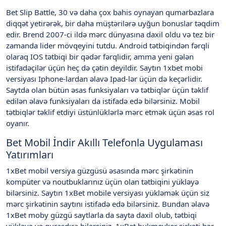
Bet Slip Battle, 30 və daha çox bahis oynayan qumarbazlara
diqqət yetirərək, bir daha müştərilərə uyğun bonuslar təqdim
edir. Brend 2007-ci ildə mərc dünyasına daxil oldu və tez bir
zamanda lider mövqeyini tutdu. Android tətbiqindən fərqli
olaraq IOS tətbiqi bir qədər fərqlidir, amma yeni gələn
istifadəçilər üçün heç də çətin deyildir. Saytın 1xbet mobi
versiyası Iphone-lardan əlavə Ipad-lər üçün də keçərlidir.
Saytda olan bütün əsas funksiyaları və tətbiqlər üçün təklif
edilən əlavə funksiyaları da istifadə edə bilərsiniz. Mobil
tətbiqlər təklif etdiyi üstünlüklərlə mərc etmək üçün əsas rol
oyanır.
Bet Mobil İndir Akıllı Telefonla Uygulaması
Yatırımları
1xBet mobil versiya güzgüsü əsasında mərc şirkətinin
kompüter və noutbuklarınız üçün olan tətbiqini yükləyə
bilərsiniz. Saytın 1xBet mobile versiyası yükləmək üçün siz
mərc şirkətinin saytını istifadə edə bilərsiniz. Bundan əlavə
1xBet moby güzgü saytlarla da sayta daxil olub, tətbiqi