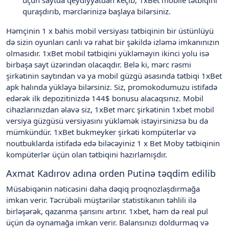
üçün saytda qeydiyyatdan keçib, 1xBet mobile tətbiqini
quraşdırıb, mərclərinizə başlaya bilərsiniz.
Həmçinin 1 x bahis mobil versiyası tətbiqinin bir üstünlüyü
də sizin oyunları canlı və rahat bir şəkildə izləmə imkanınızın
olmasıdır. 1xBet mobil tətbiqini yükləməyin ikinci yolu isə
birbaşa sayt üzərindən olacaqdır. Belə ki, mərc rəsmi
şirkətinin saytından və ya mobil güzgü əsasında tətbiqi 1xBet
apk halında yükləyə bilərsiniz. Siz, promokodumuzu istifadə
edərək ilk depozitinizdə 144$ bonusu alacaqsınız. Mobil
cihazlarınızdan əlavə siz, 1xBet mərc şirkətinin 1xbet mobil
versiya güzgüsü versiyasını yükləmək istəyirsinizsə bu da
mümkündür. 1xBet bukmeyker şirkəti kompüterlər və
noutbuklarda istifadə edə biləcəyiniz 1 x Bet Moby tətbiqinin
kompüterlər üçün olan tətbiqini hazırlamışdır.
Axmat Kadırov adına orden Putinə təqdim edilib
Müsabiqənin nəticəsini daha dəqiq proqnozlaşdırmağa
imkan verir. Təcrübəli müştərilər statistikanın təhlili ilə
birləşərək, qazanma şansını artırır. 1xbet, həm də real pul
üçün də oynamağa imkan verir. Balansınızı doldurmaq və