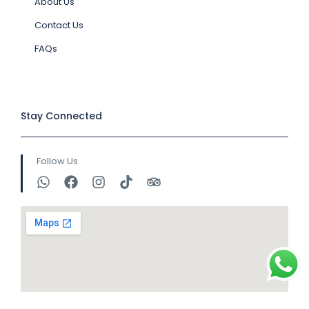
About Us
Contact Us
FAQs
Stay Connected
Follow Us