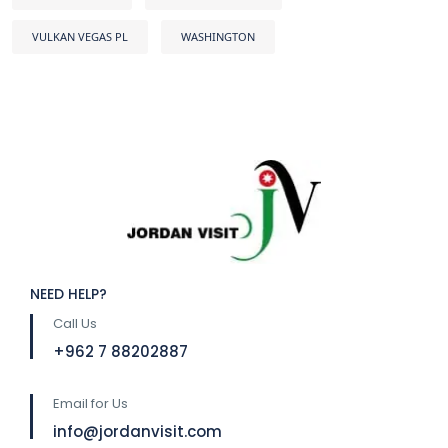
VULKAN VEGAS PL
WASHINGTON
NEED HELP?
Call Us
⁦+962 7 88202887
Email for Us
info@jordanvisit.com