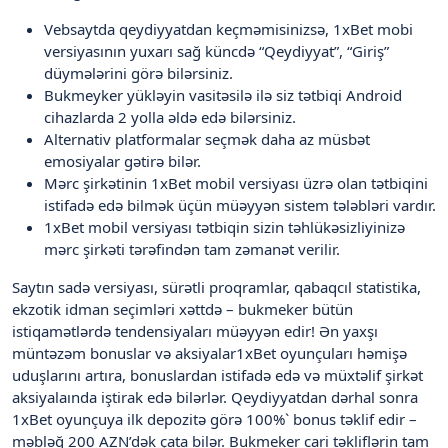
Vebsaytda qeydiyyatdan keçməmisinizsə, 1xBet mobi
versiyasının yuxarı sağ küncdə “Qeydiyyat”, “Giriş”
düymələrini görə bilərsiniz.
Bukmeyker yükləyin vasitəsilə ilə siz tətbiqi Android
cihazlarda 2 yolla əldə edə bilərsiniz.
Alternativ platformalar seçmək daha az müsbət
emosiyalar gətirə bilər.
Mərc şirkətinin 1xBet mobil versiyası üzrə olan tətbiqini
istifadə edə bilmək üçün müəyyən sistem tələbləri vardır.
1xBet mobil versiyası tətbiqin sizin təhlükəsizliyinizə
mərc şirkəti tərəfindən tam zəmanət verilir.
Saytın sadə versiyası, sürətli proqramlar, qabaqcıl statistika,
ekzotik idman seçimləri xəttdə – bukmeker bütün
istiqamətlərdə tendensiyaları müəyyən edir! Ən yaxşı
müntəzəm bonuslar və aksiyalar1xBet oyunçuları həmişə
uduşlarını artıra, bonuslardan istifadə edə və müxtəlif şirkət
aksiyalaında iştirak edə bilərlər. Qeydiyyatdan dərhal sonra
1xBet oyunçuya ilk depozitə görə 100%` bonus təklif edir –
məbləğ 200 AZN’dək çata bilər. Bukmeker cari təkliflərin tam