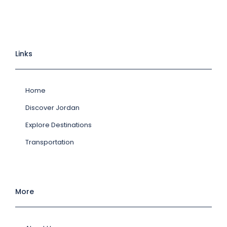
Links
Home
Discover Jordan
Explore Destinations
Transportation
More