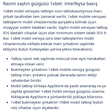
Rəsmi saytın güzgüsü 1xbet: interfeysə baxış
1xBet mobil versiyası tətbiqin sizin təhlükəsizliyinizə mərc
şirkəti tərəfindən tam zəmanət verilir. 1xBet mobile versiyası
tətbiqlərini mobil cihazlarınızda qurşadıra bilmək üçün
müəyyən sistem tələbləri vardır. Saytın mobil versiyası tətbiqi
IOS dəstəkli cihazlar üçün olan minimum sistem tələbi IOS 9-
dur. 1xBet mobil versiya üzrə olan tətbiqlərinin mobil
cihazlarınızda istifadə edərək mərc şirkətinin saytında
etdiyiniz bütün funksiyaları yerinə yetirə biləcəksiniz.
Tətbiq rəsmi veb saytında mövcud olan eyni hərəkətləri
etməyə imkan verir.
Bukmeyker şirkətinin 1xBet mobile versiya güzgüsü
tətbiqi mərc şirkətini yüksək dərəcədə təmin etdiyi
sahələrdən biridir.
Mobil tətbiqi birbaşa AppStore-da yazıb axtararaq və ya
saytda göstərilən 1xBet mobil versiya güzgüsü üzərinə
klikləyərək AppStore-a yönləndirilib yükləyə bilərsiniz.
1xBet bukmeyker şirkətinin 1hBet mobil tətbiqi bütün
növ cihazlar üçün əlçatandır.