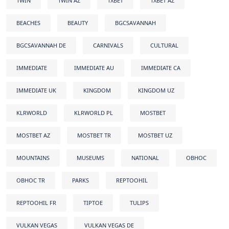
1WIN
1WIN AZ
1XBET
1XBET AZ
BEACHES
BEAUTY
BGCSAVANNAH
BGCSAVANNAH DE
CARNIVALS
CULTURAL
IMMEDIATE
IMMEDIATE AU
IMMEDIATE CA
IMMEDIATE UK
KINGDOM
KINGDOM UZ
KLRWORLD
KLRWORLD PL
MOSTBET
MOSTBET AZ
MOSTBET TR
MOSTBET UZ
MOUNTAINS
MUSEUMS
NATIONAL
OBHOC
OBHOC TR
PARKS
REPTOOHIL
REPTOOHIL FR
TIPTOE
TULIPS
VULKAN VEGAS
VULKAN VEGAS DE