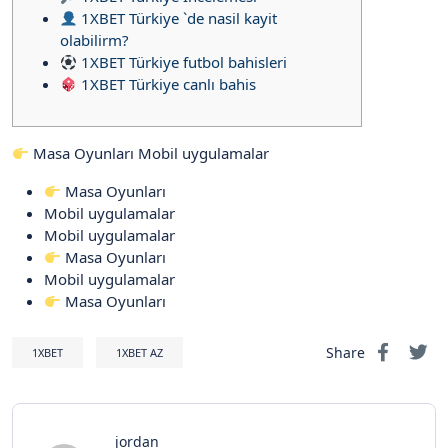
1XBET Türkiye `de nasil kayit
olabilirm?
1XBET Türkiye futbol bahisleri
1XBET Türkiye canlı bahis
Masa Oyunları Mobil uygulamalar
Masa Oyunları
Mobil uygulamalar
Mobil uygulamalar
Masa Oyunları
Mobil uygulamalar
Masa Oyunları
Share
1XBET
1XBET AZ
jordan