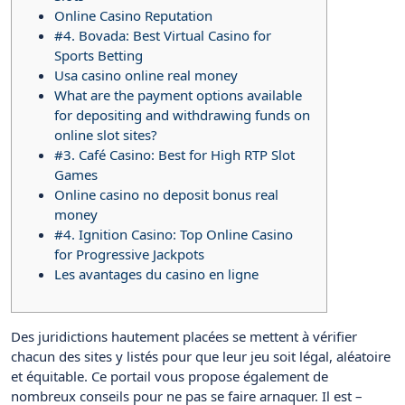
Online Casino Reputation
#4. Bovada: Best Virtual Casino for
Sports Betting
Usa casino online real money
What are the payment options available
for depositing and withdrawing funds on
online slot sites?
#3. Café Casino: Best for High RTP Slot
Games
Online casino no deposit bonus real
money
#4. Ignition Casino: Top Online Casino
for Progressive Jackpots
Les avantages du casino en ligne
Des juridictions hautement placées se mettent à vérifier
chacun des sites y listés pour que leur jeu soit légal, aléatoire
et équitable. Ce portail vous propose également de
nombreux conseils pour ne pas se faire arnaquer. Il est –