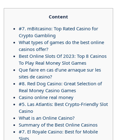
Content
#7. mBitcasino: Top Rated Casino for
Crypto Gambling
What types of games do the best online
casinos offer?
Best Online Slots Of 2023: Top 8 Casinos
To Play Real Money Slot Games
Que faire en cas d’une arnaque sur les
sites de casino?
#8. Red Dog Casino: Great Selection of
Real Money Casino Games
Casino online real money
#5. Las Atlantis: Best Crypto-Friendly Slot
Casino
What is an Online Casino?
Summary of the Best Online Casinos
#7. El Royale Casino: Best for Mobile
Slots