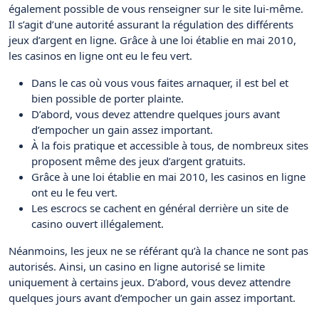
également possible de vous renseigner sur le site lui-même.
Il s’agit d’une autorité assurant la régulation des différents
jeux d’argent en ligne. Grâce à une loi établie en mai 2010,
les casinos en ligne ont eu le feu vert.
Dans le cas où vous vous faites arnaquer, il est bel et
bien possible de porter plainte.
D’abord, vous devez attendre quelques jours avant
d’empocher un gain assez important.
À la fois pratique et accessible à tous, de nombreux sites
proposent même des jeux d’argent gratuits.
Grâce à une loi établie en mai 2010, les casinos en ligne
ont eu le feu vert.
Les escrocs se cachent en général derrière un site de
casino ouvert illégalement.
Néanmoins, les jeux ne se référant qu’à la chance ne sont pas
autorisés. Ainsi, un casino en ligne autorisé se limite
uniquement à certains jeux. D’abord, vous devez attendre
quelques jours avant d’empocher un gain assez important.