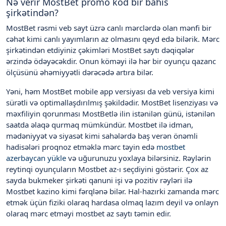
Nə verir MostBet promo kod bir bahis
şirkətindən?
MostBet rəsmi veb sayt üzrə canlı mərclərdə olan mənfi bir
cəhət kimi canlı yayımların az olmasını qeyd edə bilərik. Mərc
şirkətindən etdiyiniz çəkimləri MostBet saytı dəqiqələr
ərzində ödəyəcəkdir. Onun köməyi ilə hər bir oyunçu qazanc
ölçüsünü əhəmiyyətli dərəcədə artıra bilər.
Yəni, həm MostBet mobile app versiyası da veb versiya kimi
sürətli və optimallaşdırılmış şəkildədir. MostBet lisenziyası və
məxfiliyin qorunması MostBetlə ilin istənilən günü, istənilən
saatda əlaqə qurmaq mümkündür. Mostbet ilə idman,
mədəniyyət və siyasət kimi sahələrdə baş verən önəmli
hadisələri proqnoz etməklə mərc təyin edə
mostbet
azerbaycan yükle
və uğurunuzu yoxlaya bilərsiniz. Rəylərin
reytinqi oyunçuların Mostbet az-ı seçdiyini göstərir. Çox az
sayda bukmeker şirkəti qanuni işi və pozitiv rəyləri ilə
Mostbet kazino kimi fərqlənə bilər. Hal-hazırki zamanda mərc
etmək üçün fiziki olaraq hardasa olmaq lazım deyil və onlayn
olaraq mərc etməyi mostbet az saytı təmin edir.