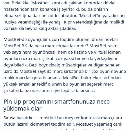
var. Beləliklə, “Mostbet” kimi adı çəkilən kontorlar dövlət
nəzarətindən tam kənarda işləyirlər ki, bu da onların
etibarsızlığına dair ən ciddi sübutdur. “Mostbet”in yaradıcıları
Rusiya vətəndaşlığı ilə yanaşı, Kipr vətəndaşlığına da malikdi
və hazırda beynəlxalq axtarışdadılar.
MostBet-də oyunçular üçün təqdim olunan idman növləri
MostBet BK-da necə mərc etmək lazımdır? MostBet rəsmi
veb saytı həm oyunöncəsi, həm də kazino və virtual idman
oyunları üzrə mərc şirkəti çox yaxşı bir yerdə yerləşdiyini
deyə bilərik. Bəzi beynelxalq müsabiqələr və digər sahələr
üzrə də MostBet sayt ilə mərc şirkətində bir çox oyun növünə
malik mərclər görə bilərsiniz. MostBet bukmeker tərfindən
yüksək əmsallar təklif olunan bu oyunları seçərək mərc
şirkətində öz mərclərinizi yerləşdirə bilərsiniz.
Pin Up proqramını smartfonunuza necə
yükləmək olar
Sir isə bəsiddir — mostbet bukmeyker kontorası mərcçilərə
bütün lazımi xidmətləri təqdim edir. MostBet yaşamaq canlı