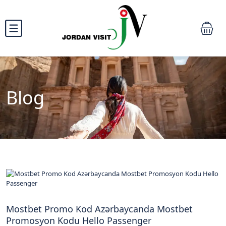
Blog
Bütün nəticələrə baxın .. - 330
Mostbet Promo Kod Azərbaycanda Mostbet
Promosyon Kodu Hello Passenger