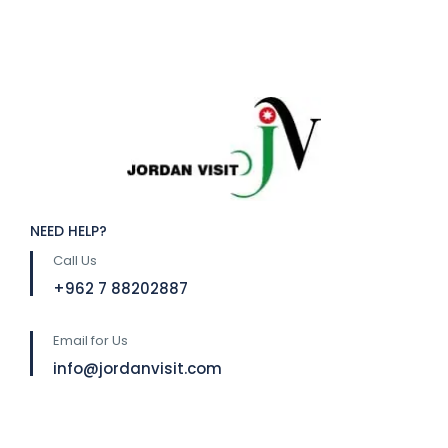
NEED HELP?
Call Us
⁦+962 7 88202887
Email for Us
info@jordanvisit.com