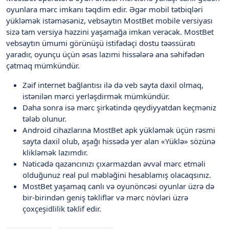
oyunlara mərc imkanı təqdim edir. Əgər mobil tətbiqləri
yükləmək istəməsəniz, vebsaytın MostBet mobile versiyası
sizə tam versiya həzzini yaşamağa imkan verəcək. MostBet
vebsaytın ümumi görünüşü istifadəçi dostu təəssüratı
yaradır, oyunçu üçün əsas lazımi hissələrə ana səhifədən
çatmaq mümkündür.
Zəif internet bağlantısı ilə də veb sayta daxil olmaq,
istənilən mərci yerləşdirmək mümkündür.
Daha sonra isə mərc şirkətində qeydiyyatdan keçməniz
tələb olunur.
Android cihazlarına MostBet apk yükləmək üçün rəsmi
sayta daxil olub, aşağı hissədə yer alan «Yüklə» sözünə
klikləmək lazımdır.
Nəticədə qazancınızı çıxarmazdan əvvəl mərc etməli
olduğunuz real pul məbləğini hesablamış olacaqsınız.
MostBet yaşamaq canlı və oyunöncəsi oyunlar üzrə də
bir-birindən geniş təkliflər və mərc növləri üzrə
çoxçeşidlilik təklif edir.