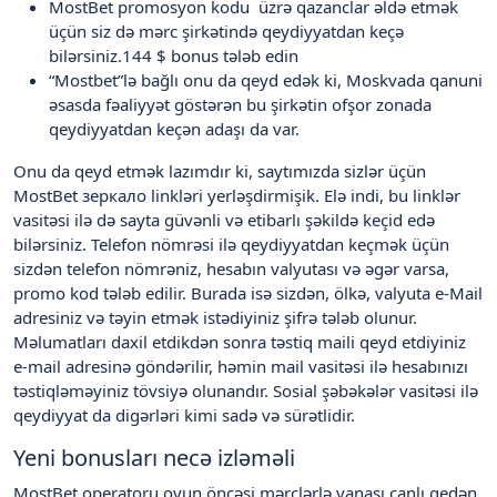
MostBet promosyon kodu üzrə qazanclar əldə etmək
üçün siz də mərc şirkətində qeydiyyatdan keçə
bilərsiniz.144 $ bonus tələb edin
“Mostbet”lə bağlı onu da qeyd edək ki, Moskvada qanuni
əsasda fəaliyyət göstərən bu şirkətin ofşor zonada
qeydiyyatdan keçən adaşı da var.
Onu da qeyd etmək lazımdır ki, saytımızda sizlər üçün
MostBet зеркало linkləri yerləşdirmişik. Elə indi, bu linklər
vasitəsi ilə də sayta güvənli və etibarlı şəkildə keçid edə
bilərsiniz. Telefon nömrəsi ilə qeydiyyatdan keçmək üçün
sizdən telefon nömrəniz, hesabın valyutası və əgər varsa,
promo kod tələb edilir. Burada isə sizdən, ölkə, valyuta e-Mail
adresiniz və təyin etmək istədiyiniz şifrə tələb olunur.
Məlumatları daxil etdikdən sonra təstiq maili qeyd etdiyiniz
e-mail adresinə göndərilir, həmin mail vasitəsi ilə hesabınızı
təstiqləməyiniz tövsiyə olunandır. Sosial şəbəkələr vasitəsi ilə
qeydiyyat da digərləri kimi sadə və sürətlidir.
Yeni bonusları necə izləməli
MostBet operatoru oyun öncəsi mərclərlə yanaşı canlı gedən