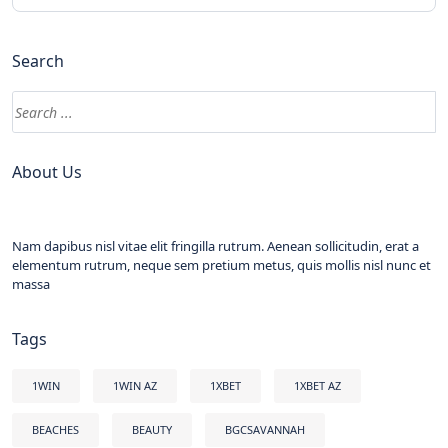
Search
About Us
Nam dapibus nisl vitae elit fringilla rutrum. Aenean sollicitudin, erat a
elementum rutrum, neque sem pretium metus, quis mollis nisl nunc et
massa
Tags
1WIN
1WIN AZ
1XBET
1XBET AZ
BEACHES
BEAUTY
BGCSAVANNAH