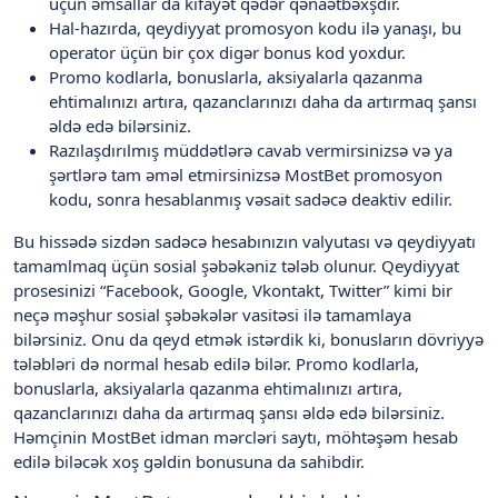
üçün əmsallar da kifayət qədər qənaətbəxşdir.
Hal-hazırda, qeydiyyat promosyon kodu ilə yanaşı, bu
operator üçün bir çox digər bonus kod yoxdur.
Promo kodlarla, bonuslarla, aksiyalarla qazanma
ehtimalınızı artıra, qazanclarınızı daha da artırmaq şansı
əldə edə bilərsiniz.
Razılaşdırılmış müddətlərə cavab vermirsinizsə və ya
şərtlərə tam əməl etmirsinizsə MostBet promosyon
kodu, sonra hesablanmış vəsait sadəcə deaktiv edilir.
Bu hissədə sizdən sadəcə hesabınızın valyutası və qeydiyyatı
tamamlmaq üçün sosial şəbəkəniz tələb olunur. Qeydiyyat
prosesinizi “Facebook, Google, Vkontakt, Twitter” kimi bir
neçə məşhur sosial şəbəkələr vasitəsi ilə tamamlaya
bilərsiniz. Onu da qeyd etmək istərdik ki, bonusların dövriyyə
tələbləri də normal hesab edilə bilər. Promo kodlarla,
bonuslarla, aksiyalarla qazanma ehtimalınızı artıra,
qazanclarınızı daha da artırmaq şansı əldə edə bilərsiniz.
Həmçinin MostBet idman mərcləri saytı, möhtəşəm hesab
edilə biləcək xoş gəldin bonusuna da sahibdir.