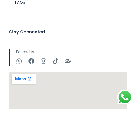
FAQs
Stay Connected
Follow Us
Jordan Visit © 2023-2026 All Rights Reserved.