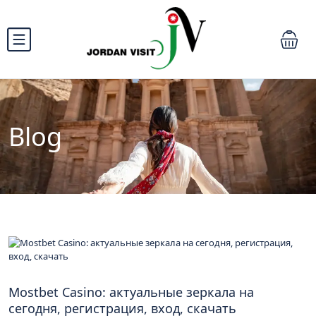
Blog
Сегодня, 1 июля началась онлайн-регистрация
документов соискателей в магистратуру 61
Mostbet Casino: актуальные зеркала на
сегодня, регистрация, вход, скачать