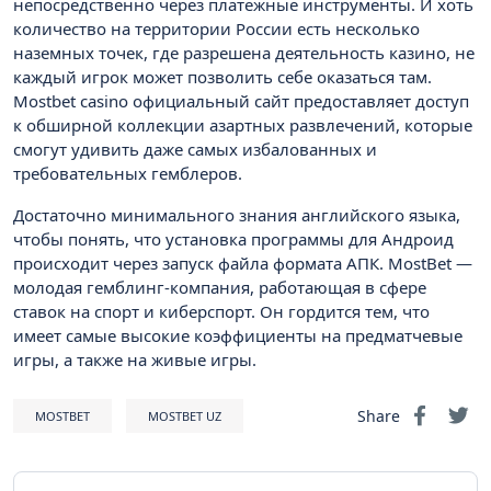
непосредственно через платежные инструменты. И хоть
количество на территории России есть несколько
наземных точек, где разрешена деятельность казино, не
каждый игрок может позволить себе оказаться там.
Mostbet casino официальный сайт предоставляет доступ
к обширной коллекции азартных развлечений, которые
смогут удивить даже самых избалованных и
требовательных гемблеров.
Достаточно минимального знания английского языка,
чтобы понять, что установка программы для Андроид
происходит через запуск файла формата АПК. MostBet —
молодая гемблинг-компания, работающая в сфере
ставок на спорт и киберспорт. Он гордится тем, что
имеет самые высокие коэффициенты на предматчевые
игры, а также на живые игры.
Share
MOSTBET
MOSTBET UZ