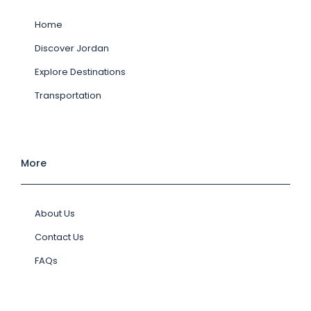
Home
Discover Jordan
Explore Destinations
Transportation
More
About Us
Contact Us
FAQs