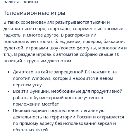
валюта – коины.
Телевизионные игры
В таких соревнованиях разыгрываются тысячи и
десятки тысяч евро, спорткары, современные носимые
гаджеты и многое другое. В распоряжении
пользователей столы с блэкджеком, покером, баккарой,
рулеткой, игровыми шоу (колесо фортуны, монополия и
т.п.). В разделе игровых автоматов собрано свыше 10
позиций с крупным джекпотом.
Для этого на сайте запрещенной БК нажмите на
логотип Windows, который находится в левом
верхнем углу.
Все эти функции, необходимые для продуктивной
работы в букмекерской конторе учтены в
приложении мостбет.
Первый вариант осуществляет легальную
деятельность на территории России и открывается
по прямому адресу без использования зеркал и
обходных путей.