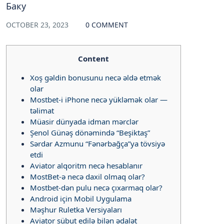
Баку
OCTOBER 23, 2023
0 COMMENT
Content
Xoş gəldin bonusunu necə əldə etmək
olar
Mostbet-i iPhone necə yükləmək olar —
təlimat
Müasir dünyada idman mərclər
Şenol Günəş dönəmində “Beşiktaş”
Sərdar Azmunu “Fənərbağça”ya tövsiyə
etdi
Aviator alqoritm necə hesablanır
MostBet-ə necə daxil olmaq olar?
Mostbet-dən pulu necə çıxarmaq olar?
Android için Mobil Uygulama
Məşhur Ruletka Versiyaları
Aviator sübut edilə bilən ədalət