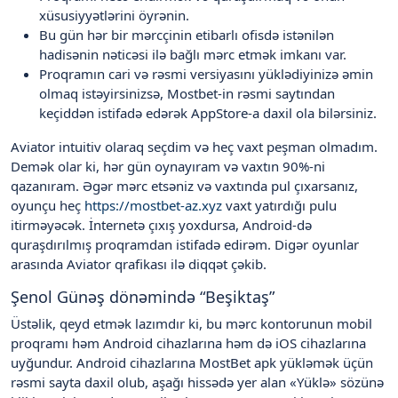
xüsusiyyətlərini öyrənin.
Bu gün hər bir mərcçinin etibarlı ofisdə istənilən
hadisənin nəticəsi ilə bağlı mərc etmək imkanı var.
Proqramın cari və rəsmi versiyasını yüklədiyinizə əmin
olmaq istəyirsinizsə, Mostbet-in rəsmi saytından
keçiddən istifadə edərək AppStore-a daxil ola bilərsiniz.
Aviator intuitiv olaraq seçdim və heç vaxt peşman olmadım.
Demək olar ki, hər gün oynayıram və vaxtın 90%-ni
qazanıram. Əgər mərc etsəniz və vaxtında pul çıxarsanız,
oyunçu heç
https://mostbet-az.xyz
vaxt yatırdığı pulu
itirməyəcək. İnternetə çıxış yoxdursa, Android-də
quraşdırılmış proqramdan istifadə edirəm. Digər oyunlar
arasında Aviator qrafikası ilə diqqət çəkib.
Şenol Günəş dönəmində “Beşiktaş”
Üstəlik, qeyd etmək lazımdır ki, bu mərc kontorunun mobil
proqramı həm Android cihazlarına həm də iOS cihazlarına
uyğundur. Android cihazlarına MostBet apk yükləmək üçün
rəsmi sayta daxil olub, aşağı hissədə yer alan «Yüklə» sözünə