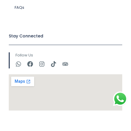
FAQs
Stay Connected
Follow Us