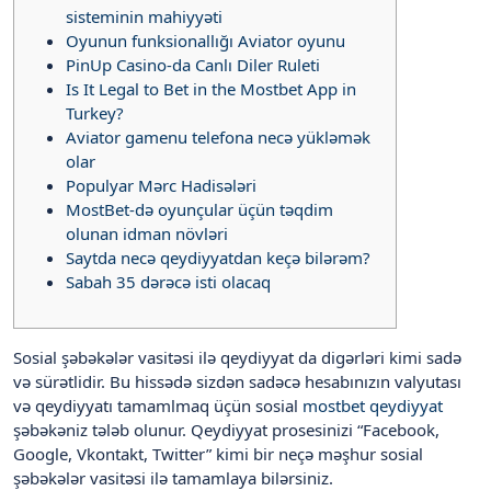
sisteminin mahiyyəti
Oyunun funksionallığı Aviator oyunu
PinUp Casino-da Canlı Diler Ruleti
Is It Legal to Bet in the Mostbet App in
Turkey?
Aviator gamenu telefona necə yükləmək
olar
Populyar Mərc Hadisələri
MostBet-də oyunçular üçün təqdim
olunan idman növləri
Saytda necə qeydiyyatdan keçə bilərəm?
Sabah 35 dərəcə isti olacaq
Sosial şəbəkələr vasitəsi ilə qeydiyyat da digərləri kimi sadə
və sürətlidir. Bu hissədə sizdən sadəcə hesabınızın valyutası
və qeydiyyatı tamamlmaq üçün sosial
mostbet qeydiyyat
şəbəkəniz tələb olunur. Qeydiyyat prosesinizi “Facebook,
Google, Vkontakt, Twitter” kimi bir neçə məşhur sosial
şəbəkələr vasitəsi ilə tamamlaya bilərsiniz.