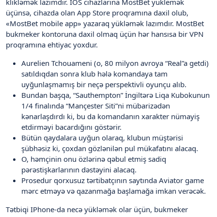
klikləmək lazımdır. IOS cihazlarına MostBet yuklemək
üçünsə, cihazda olan App Store proqramına daxil olub,
«MostBet mobile app» yazaraq yükləmək lazımdır. MostBet
bukmeker kontoruna daxil olmaq üçün hər hansısa bir VPN
proqramına ehtiyac yoxdur.
Aurelien Tchouameni (o, 80 milyon avroya “Real”a getdi)
satıldıqdan sonra klub hələ komandaya tam
uyğunlaşmamış bir neçə perspektivli oyunçu alıb.
Bundan başqa, “Sauthempton” İngiltərə Liqa Kubokunun
1/4 finalında “Mançester Siti”ni mübarizədən
kənarlaşdırdı ki, bu da komandanın xarakter nümayiş
etdirməyi bacardığını göstərir.
Bütün qaydalara uyğun olaraq, klubun müştərisi
şübhəsiz ki, çoxdan gözlənilən pul mükafatını alacaq.
O, həmçinin onu özlərinə qəbul etmiş sadiq
pərəstişkarlarının dəstəyini alacaq.
Prosedur qorxusuz tərtibatçının saytında Aviator game
mərc etməyə və qazanmağa başlamağa imkan verəcək.
Tətbiqi IPhone-da necə yükləmək olar üçün, bukmeker