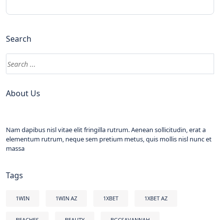
Search
About Us
Nam dapibus nisl vitae elit fringilla rutrum. Aenean sollicitudin, erat a
elementum rutrum, neque sem pretium metus, quis mollis nisl nunc et
massa
Tags
1WIN
1WIN AZ
1XBET
1XBET AZ
BEACHES
BEAUTY
BGCSAVANNAH