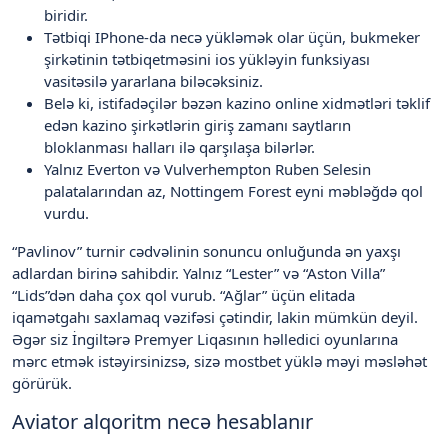
biridir.
Tətbiqi IPhone-da necə yükləmək olar üçün, bukmeker
şirkətinin tətbiqetməsini ios yükləyin funksiyası
vasitəsilə yararlana biləcəksiniz.
Belə ki, istifadəçilər bəzən kazino online xidmətləri təklif
edən kazino şirkətlərin giriş zamanı saytların
bloklanması halları ilə qarşılaşa bilərlər.
Yalnız Everton və Vulverhempton Ruben Selesin
palatalarından az, Nottingem Forest eyni məbləğdə qol
vurdu.
“Pavlinov” turnir cədvəlinin sonuncu onluğunda ən yaxşı
adlardan birinə sahibdir. Yalnız “Lester” və “Aston Villa”
“Lids”dən daha çox qol vurub. “Ağlar” üçün elitada
iqamətgahı saxlamaq vəzifəsi çətindir, lakin mümkün deyil.
Əgər siz İngiltərə Premyer Liqasının həlledici oyunlarına
mərc etmək istəyirsinizsə, sizə mostbet yüklə məyi məsləhət
görürük.
Aviator alqoritm necə hesablanır