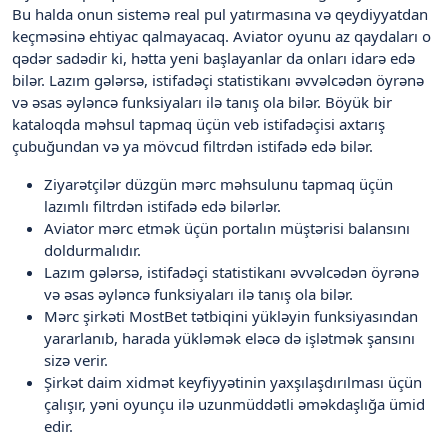
Bu halda onun sistemə real pul yatırmasına və qeydiyyatdan
keçməsinə ehtiyac qalmayacaq. Aviator oyunu az qaydaları o
qədər sadədir ki, hətta yeni başlayanlar da onları idarə edə
bilər. Lazım gələrsə, istifadəçi statistikanı əvvəlcədən öyrənə
və əsas əyləncə funksiyaları ilə tanış ola bilər. Böyük bir
kataloqda məhsul tapmaq üçün veb istifadəçisi axtarış
çubuğundan və ya mövcud filtrdən istifadə edə bilər.
Ziyarətçilər düzgün mərc məhsulunu tapmaq üçün
lazımlı filtrdən istifadə edə bilərlər.
Aviator mərc etmək üçün portalın müştərisi balansını
doldurmalıdır.
Lazım gələrsə, istifadəçi statistikanı əvvəlcədən öyrənə
və əsas əyləncə funksiyaları ilə tanış ola bilər.
Mərc şirkəti MostBet tətbiqini yükləyin funksiyasından
yararlanıb, harada yükləmək eləcə də işlətmək şansını
sizə verir.
Şirkət daim xidmət keyfiyyətinin yaxşılaşdırılması üçün
çalışır, yəni oyunçu ilə uzunmüddətli əməkdaşlığa ümid
edir.