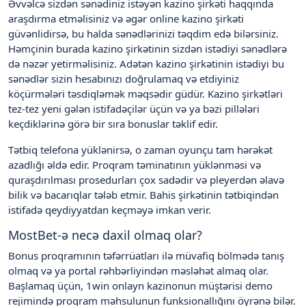
Əvvəlcə sizdən sənədiniz istəyən kazino şirkəti haqqında
araşdırma etməlisiniz və əgər online kazino şirkəti
güvənlidirsə, bu halda sənədlərinizi təqdim edə bilərsiniz.
Həmçinin burada kazino şirkətinin sizdən istədiyi sənədlərə
də nəzər yetirməlisiniz. Adətən kazino şirkətinin istədiyi bu
sənədlər sizin hesabınızı doğrulamaq və etdiyiniz
köçürmələri təsdiqləmək məqsədir güdür. Kazino şirkətləri
tez-tez yeni gələn istifadəçilər üçün və ya bəzi pillələri
keçdiklərinə görə bir sıra bonuslar təklif edir.
Tətbiq telefona yüklənirsə, o zaman oyunçu tam hərəkət
azadlığı əldə edir. Proqram təminatının yüklənməsi və
quraşdırılması prosedurları çox sadədir və pleyerdən əlavə
bilik və bacarıqlar tələb etmir. Bahis şirkətinin tətbiqindən
istifadə qeydiyyatdan keçməyə imkan verir.
MostBet-ə necə daxil olmaq olar?
Bonus proqramının təfərrüatları ilə müvafiq bölmədə tanış
olmaq və ya portal rəhbərliyindən məsləhət almaq olar.
Başlamaq üçün, 1win onlayn kazinonun müştərisi demo
rejimində proqram məhsulunun funksionallığını öyrənə bilər.