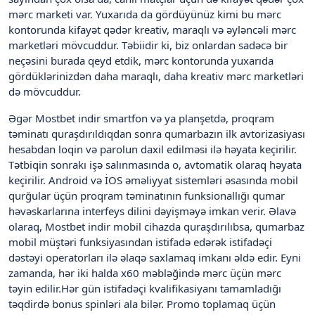
mərc marketi var. Yuxarıda da gördüyünüz kimi bu mərc
kontorunda kifayət qədər kreativ, maraqlı və əyləncəli mərc
marketləri mövcuddur. Təbiidir ki, biz onlardan sadəcə bir
neçəsini burada qeyd etdik, mərc kontorunda yuxarıda
gördüklərinizdən daha maraqlı, daha kreativ mərc marketləri
də mövcuddur.
Əgər Mostbet indir smartfon və ya planşetdə, proqram
təminatı quraşdırıldıqdan sonra qumarbazın ilk avtorizasiyası
hesabdan loqin və parolun daxil edilməsi ilə həyata keçirilir.
Tətbiqin sonrakı işə salınmasında o, avtomatik olaraq həyata
keçirilir. Android və İOS əməliyyat sistemləri əsasında mobil
qurğular üçün proqram təminatının funksionallığı qumar
həvəskarlarına interfeys dilini dəyişməyə imkan verir. Əlavə
olaraq, Mostbet indir mobil cihazda quraşdırılıbsa, qumarbaz
mobil müştəri funksiyasından istifadə edərək istifadəçi
dəstəyi operatorları ilə əlaqə saxlamaq imkanı əldə edir. Eyni
zamanda, hər iki halda x60 məbləğində mərc üçün mərc
təyin edilir.Hər gün istifadəçi kvalifikasiyanı tamamladığı
təqdirdə bonus spinləri ala bilər. Promo toplamaq üçün