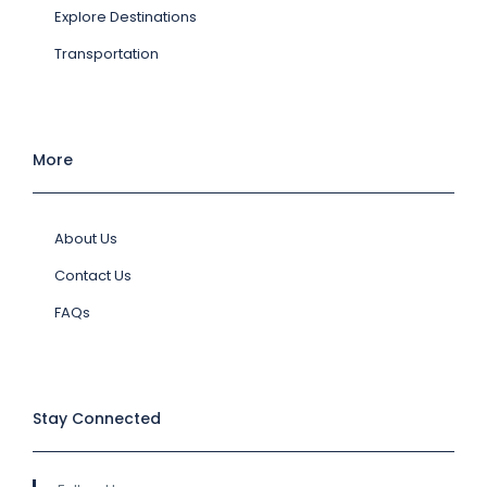
Explore Destinations
Transportation
More
About Us
Contact Us
FAQs
Stay Connected