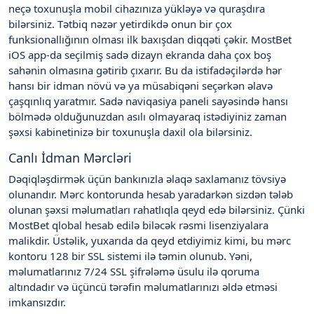
neçə toxunuşla mobil cihazınıza yükləyə və quraşdıra
bilərsiniz. Tətbiq nəzər yetirdikdə onun bir çox
funksionallığının olması ilk baxışdan diqqəti çəkir. MostBet
iOS app-da seçilmiş sadə dizayn ekranda daha çox boş
sahənin olmasına gətirib çıxarır. Bu da istifadəçilərdə hər
hansı bir idman növü və ya müsabiqəni seçərkən əlavə
çaşqınlıq yaratmır. Sadə naviqasiya paneli sayəsində hansı
bölmədə olduğunuzdan asılı olmayaraq istədiyiniz zaman
şəxsi kabinetinizə bir toxunuşla daxil ola bilərsiniz.
Canlı İdman Mərcləri
Dəqiqləşdirmək üçün bankınızla əlaqə saxlamanız tövsiyə
olunandır. Mərc kontorunda hesab yaradarkən sizdən tələb
olunan şəxsi məlumatları rahatlıqla qeyd edə bilərsiniz. Çünki
MostBet qlobal hesab edilə biləcək rəsmi lisenziyalara
malikdir. Üstəlik, yuxarıda da qeyd etdiyimiz kimi, bu mərc
kontoru 128 bir SSL sistemi ilə təmin olunub. Yəni,
məlumatlarınız 7/24 SSL şifrələmə üsulu ilə qoruma
altındadır və üçüncü tərəfin məlumatlarınızı əldə etməsi
imkansızdır.