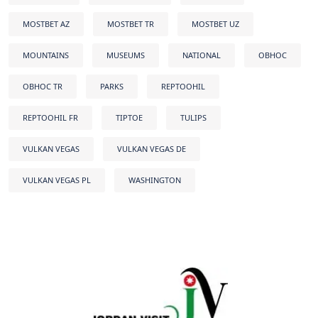
MOSTBET AZ
MOSTBET TR
MOSTBET UZ
MOUNTAINS
MUSEUMS
NATIONAL
OBHOC
OBHOC TR
PARKS
REPTOOHIL
REPTOOHIL FR
TIPTOE
TULIPS
VULKAN VEGAS
VULKAN VEGAS DE
VULKAN VEGAS PL
WASHINGTON