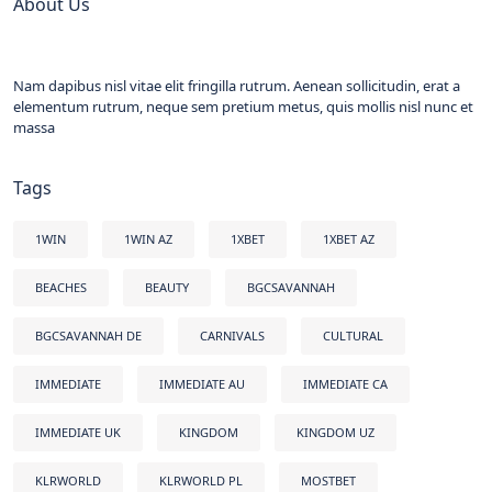
About Us
Nam dapibus nisl vitae elit fringilla rutrum. Aenean sollicitudin, erat a
elementum rutrum, neque sem pretium metus, quis mollis nisl nunc et
massa
Tags
1WIN
1WIN AZ
1XBET
1XBET AZ
BEACHES
BEAUTY
BGCSAVANNAH
BGCSAVANNAH DE
CARNIVALS
CULTURAL
IMMEDIATE
IMMEDIATE AU
IMMEDIATE CA
IMMEDIATE UK
KINGDOM
KINGDOM UZ
KLRWORLD
KLRWORLD PL
MOSTBET