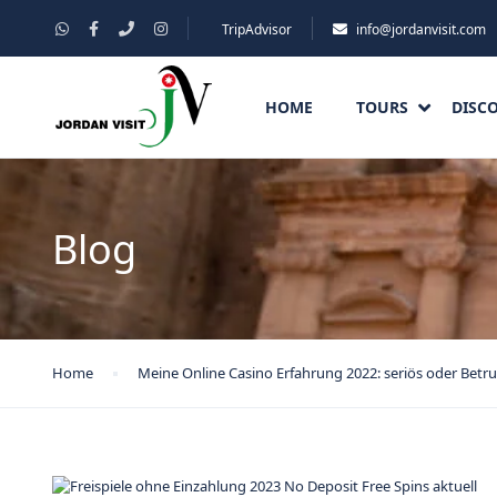
TripAdvisor
info@jordanvisit.com
HOME
TOURS
DISC
Blog
Home
Meine Online Casino Erfahrung 2022: seriös oder Betr