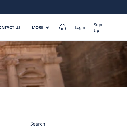
Sign
ONTACT US
MORE
Login
Up
Search