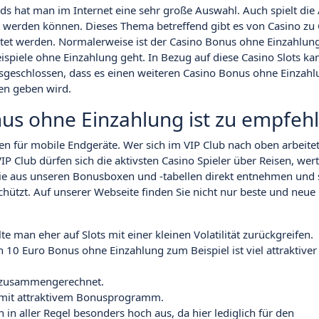
s hat man im Internet eine sehr große Auswahl. Auch spielt die 
 werden können. Dieses Thema betreffend gibt es von Casino zu
tet werden. Normalerweise ist der Casino Bonus ohne Einzahlung
ispiele ohne Einzahlung geht. In Bezug auf diese Casino Slots k
ausgeschlossen, dass es einen weiteren Casino Bonus ohne Einzahl
den geben wird.
us ohne Einzahlung ist zu empfeh
en für mobile Endgeräte. Wer sich im VIP Club nach oben arbeite
P Club dürfen sich die aktivsten Casino Spieler über Reisen, wert
ie aus unseren Bonusboxen und -tabellen direkt entnehmen und 
ützt. Auf unserer Webseite finden Sie nicht nur beste und neue
 man eher auf Slots mit einer kleinen Volatilität zurückgreifen.
n 10 Euro Bonus ohne Einzahlung zum Beispiel ist viel attraktive
 zusammengerechnet.
 mit attraktivem Bonusprogramm.
in aller Regel besonders hoch aus, da hier lediglich für den