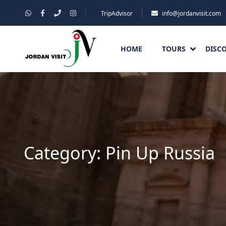
TripAdvisor
info@jordanvisit.com
HOME
TOURS
DISC
Category:
Pin Up Russia