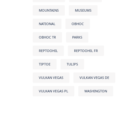
MOUNTAINS
MUSEUMS
NATIONAL
OBHOC
OBHOC TR
PARKS
REPTOOHIL
REPTOOHIL FR
TIPTOE
TULIPS
VULKAN VEGAS
VULKAN VEGAS DE
VULKAN VEGAS PL
WASHINGTON