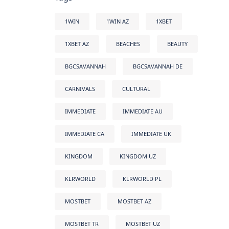
1WIN
1WIN AZ
1XBET
1XBET AZ
BEACHES
BEAUTY
BGCSAVANNAH
BGCSAVANNAH DE
CARNIVALS
CULTURAL
IMMEDIATE
IMMEDIATE AU
IMMEDIATE CA
IMMEDIATE UK
KINGDOM
KINGDOM UZ
KLRWORLD
KLRWORLD PL
MOSTBET
MOSTBET AZ
MOSTBET TR
MOSTBET UZ