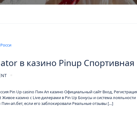
tor в казино Pinup Спортивная
ENT
сия Pin Up casino Пин Ап казино Официальный сайт Вход, Регистрация
 Живое казино с Live-дилерами в Pin Up Бонусы и система лояльности
 Пин-ап.бет, если его заблокировали Реальные отзывы […]