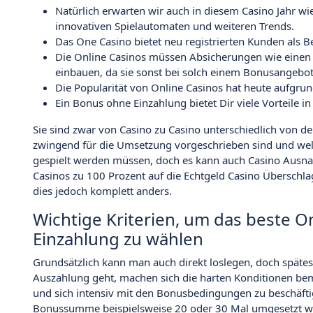
Natürlich erwarten wir auch in diesem Casino Jahr wi
innovativen Spielautomaten und weiteren Trends.
Das One Casino bietet neu registrierten Kunden als B
Die Online Casinos müssen Absicherungen wie eine
einbauen, da sie sonst bei solch einem Bonusangebot 
Die Popularität von Online Casinos hat heute aufgru
Ein Bonus ohne Einzahlung bietet Dir viele Vorteile i
Sie sind zwar von Casino zu Casino unterschiedlich von den
zwingend für die Umsetzung vorgeschrieben sind und welc
gespielt werden müssen, doch es kann auch Casino Ausnah
Casinos zu 100 Prozent auf die Echtgeld Casino Überschla
dies jedoch komplett anders.
Wichtige Kriterien, um das beste O
Einzahlung zu wählen
Grundsätzlich kann man auch direkt loslegen, doch spät
Auszahlung geht, machen sich die harten Konditionen beme
und sich intensiv mit den Bonusbedingungen zu beschäftig
Bonussumme beispielsweise 20 oder 30 Mal umgesetzt wird