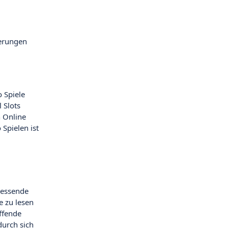
derungen
o Spiele
 Slots
n Online
Spielen ist
iessende
e zu lesen
ffende
durch sich