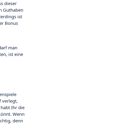
s dieser
ein Guthaben
erdings ist
ser Bonus
 darf man
en, ist eine
enspiele
 verlegt,
habt Ihr die
 könnt. Wenn
chtig, denn