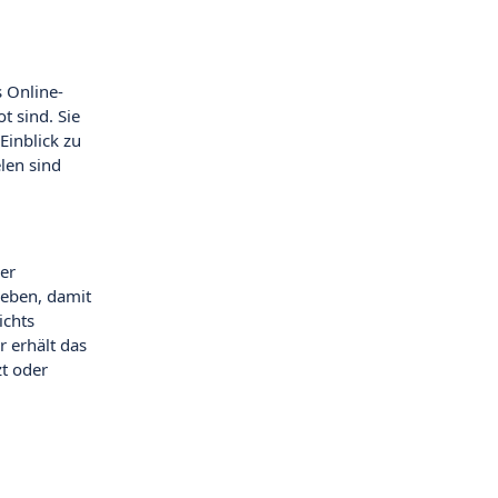
s Online-
t sind. Sie
Einblick zu
len sind
der
geben, damit
ichts
r erhält das
zt oder