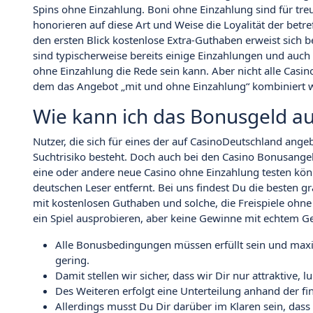
Spins ohne Einzahlung. Boni ohne Einzahlung sind für treue
honorieren auf diese Art und Weise die Loyalität der betr
den ersten Blick kostenlose Extra-Guthaben erweist sich b
sind typischerweise bereits einige Einzahlungen und au
ohne Einzahlung die Rede sein kann. Aber nicht alle Casi
dem das Angebot „mit und ohne Einzahlung“ kombiniert w
Wie kann ich das Bonusgeld au
Nutzer, die sich für eines der auf CasinoDeutschland ange
Suchtrisiko besteht. Doch auch bei den Casino Bonusange
eine oder andere neue Casino ohne Einzahlung testen könn
deutschen Leser entfernt. Bei uns findest Du die besten 
mit kostenlosen Guthaben und solche, die Freispiele ohn
ein Spiel ausprobieren, aber keine Gewinne mit echtem Ge
Alle Bonusbedingungen müssen erfüllt sein und maxi
gering.
Damit stellen wir sicher, dass wir Dir nur attraktive, 
Des Weiteren erfolgt eine Unterteilung anhand der fi
Allerdings musst Du Dir darüber im Klaren sein, dass 