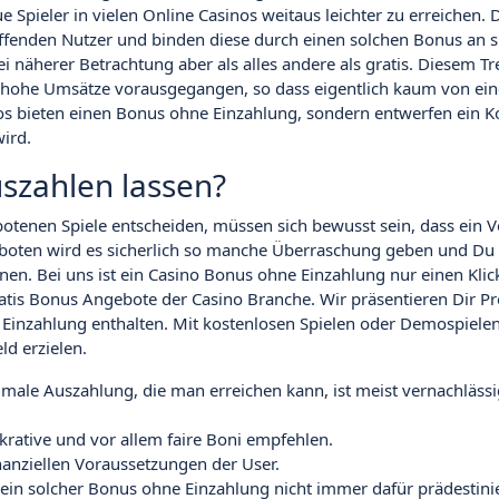
 Spieler in vielen Online Casinos weitaus leichter zu erreichen. 
effenden Nutzer und binden diese durch einen solchen Bonus an s
ei näherer Betrachtung aber als alles andere als gratis. Diesem 
ch hohe Umsätze vorausgegangen, so dass eigentlich kaum von e
nos bieten einen Bonus ohne Einzahlung, sondern entwerfen ein K
ird.
szahlen lassen?
botenen Spiele entscheiden, müssen sich bewusst sein, dass ein V
boten wird es sicherlich so manche Überraschung geben und Du 
en. Bei uns ist ein Casino Bonus ohne Einzahlung nur einen Klic
gratis Bonus Angebote der Casino Branche. Wir präsentieren Dir 
e Einzahlung enthalten. Mit kostenlosen Spielen oder Demospiele
ld erzielen.
male Auszahlung, die man erreichen kann, ist meist vernachläss
lukrative und vor allem faire Boni empfehlen.
nanziellen Voraussetzungen der User.
ein solcher Bonus ohne Einzahlung nicht immer dafür prädestinier