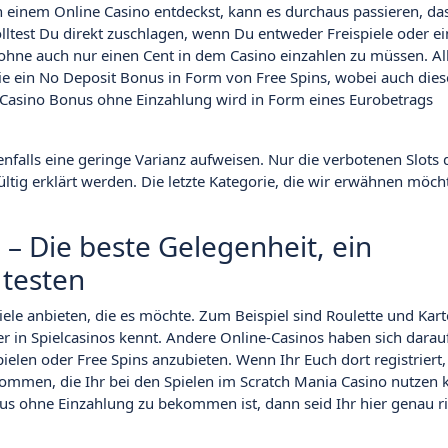
 einem Online Casino entdeckst, kann es durchaus passieren, das
olltest Du direkt zuschlagen, wenn Du entweder Freispiele oder 
hne auch nur einen Cent in dem Casino einzahlen zu müssen. All
ie ein No Deposit Bonus in Form von Free Spins, wobei auch die
er Casino Bonus ohne Einzahlung wird in Form eines Eurobetrags
falls eine geringe Varianz aufweisen. Nur die verbotenen Slots
ltig erklärt werden. Die letzte Kategorie, die wir erwähnen möcht
– Die beste Gelegenheit, ein
 testen
iele anbieten, die es möchte. Zum Beispiel sind Roulette und Kart
iker in Spielcasinos kennt. Andere Online-Casinos haben sich darauf
len oder Free Spins anzubieten. Wenn Ihr Euch dort registriert, 
kommen, die Ihr bei den Spielen im Scratch Mania Casino nutzen
nus ohne Einzahlung zu bekommen ist, dann seid Ihr hier genau ri