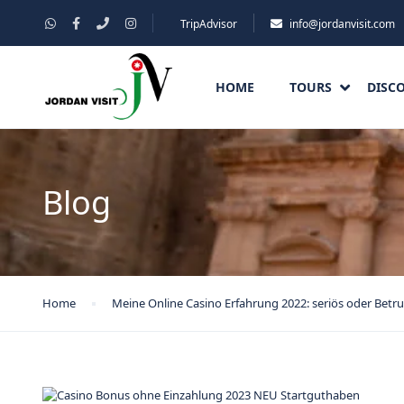
TripAdvisor
info@jordanvisit.com
HOME
TOURS
DISC
Blog
Home
Meine Online Casino Erfahrung 2022: seriös oder Betr