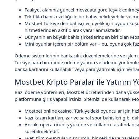
Faaliyet alanınız güncel mevzuata göre teşvik edilmey
Tek tıkla bahis özelliği ile bir bahis belirleyebilir ve 
Mostbet Türkiye den bahisçiler, üyelik için uygun koş
hizmetlerinden aktif olarak yararlanmaktadır.
Dünyanın en büyük bahis şirketlerinden biri olan Mostb
Mini oyunlar içeren bir bölüm var – bu, oyuna çok fazl
Ödeme sistemlerinin bankacılık düzenlemelerine ve işlem kısıt
Türkiye para biriminde ödeme yapma ve ödeme yöntemleri
banka kartlarını kullanabilir veya para yatırmak için herha
Mostbet Kripto Paralar ile Yatırım 
Bazı ödeme yöntemleri, Mostbet ücretlerinden daha yüksek b
platformuna giriş yapabilirsiniz. Sitemizi de kullanarak Most
Mostbet online casino, Türkiye’deki oyuncular için hız
Kazı kazan kartları, zar ve sanal spor bahisleri gibi 
Ancak, operatörün iş yüküne ve kullanıcı tarafından s
sürebilmektedir.
Evet, tüm oyuncuların sorumlu bir şekilde ve paralarını