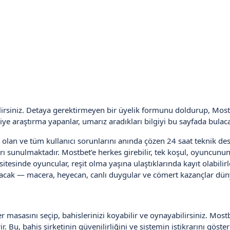
bilirsiniz. Detaya gerektirmeyen bir üyelik formunu doldurup, Most
iye araştırma yapanlar, umarız aradıkları bilgiyi bu sayfada bulaca
olan ve tüm kullanıcı sorunlarını anında çözen 24 saat teknik de
yolları sunulmaktadır. Mostbet’e herkes girebilir, tek koşul, oyuncunu
esinde oyuncular, reşit olma yaşına ulaştıklarında kayıt olabilirl
lacak — macera, heyecan, canlı duygular ve cömert kazançlar dün
masasını seçip, bahislerinizi koyabilir ve oynayabilirsiniz. Mostb
 Bu, bahis şirketinin güvenilirliğini ve sistemin istikrarını gösteri