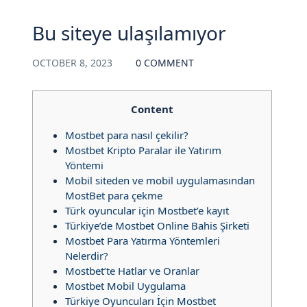
Mostbet Giriş Mostbet'e hoş geldiniz 207
Bu siteye ulaşılamıyor
OCTOBER 8, 2023
0 COMMENT
Content
Mostbet para nasıl çekilir?
Mostbet Kripto Paralar ile Yatırım
Yöntemi
Mobil siteden ve mobil uygulamasından
MostBet para çekme
Türk oyuncular için Mostbet’e kayıt
Türkiye’de Mostbet Online Bahis Şirketi
Mostbet Para Yatırma Yöntemleri
Nelerdir?
Mostbet’te Hatlar ve Oranlar
Mostbet Mobil Uygulama
Türkiye Oyuncuları İçin Mostbet