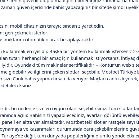
n bir sitenin güvenli olup olmadığını bilmediğiniz zamanlarda mad
r zaman güven içerisinde bahis yapacağınız bir sitede şimdi üyelik
ini mobil cihazınızın tarayıcısından ziyaret edin.
ı geri çekmek isterler.
us miktarını otomatik olarak hesaplayacaktır.
i kullanmak en iyisidir. Başka bir yöntem kullanmak isterseniz 2-
ılan tutarı herhangi bir amaç için kullanmak istiyorsanız, ihtiya
dir. Oyundaki tüm makineler sertifikalıdır – Kontur’un web sit
 gidebilir ve ilgilerini çeken slotları seçebilir. Mostbet Türkiye b
e Canlı bahis yapma fırsatı da veriyor. Maçları canlı izleyerek,
debileceksiniz.
rdır, bu nedenle size en uygun olanı seçebilirsiniz. Tüm slotlar t
ında açılır. Bahisinizi yapabileceğiniz, ayarları görüntüleyebile
neli en altta yer almaktadır. Mostbet’teki slotlar rastgele sayı 
n oynamaya ve kazanmaları durumunda para çekebilmelerine güven
 Türkiye’de değil, tüm dünyada popülerliğini olumlu yönde etkilem