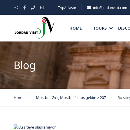
TripAdvisor
info@jordanvisit.com
HOME
TOURS
DISC
Blog
Home
Mostbet Giriş Mostbet'e hoş geldiniz 207
Bu site