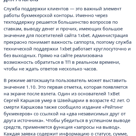
Служба поддержки клиентов — это важный элемент
работы букмекерской конторы. Именно через
техподдержку решается большинство вопросов по
ставкам, выводу денег и прочих, имеющих большое
значение для посетителей сайта 1xbet. Администрация
прекрасно понимает важность саппорта, поэтому служба
технической поддержки 1xbet работает круглосуточно и
без выходных. Прямо на сайте реализована
возможность обратиться в ТП в реальном времени,
чтобы не ждать ответов несколько часов.
В режиме автокэшаута пользователь может выставить
значение 1.10. Это первая отметка, которая появляется
на экране после взлета. Один из основателей 1xBet
Сергей Каршков умер в Швейцарии в возрасте 42 лет. О
смерти Каршкова также сообщило издание «Рейтинг
букмекеров» со ссылкой на «два независимых друг от
друга источника». Чтобы убедиться в успешном выводе
средств, применяется функция «запросы на вывод».
Каждая заявка содержит информацию о статусе, сумме,