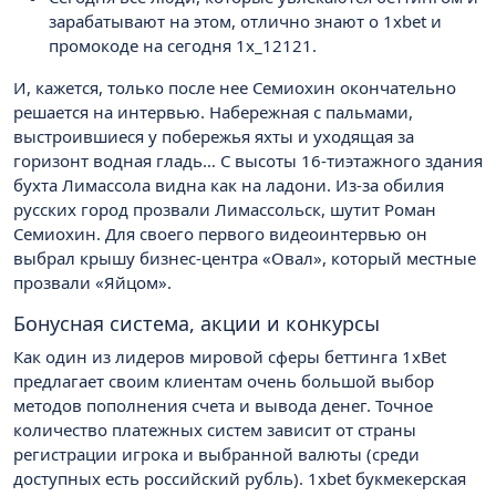
зарабатывают на этом, отлично знают о 1xbet и
промокоде на сегодня 1x_12121.
И, кажется, только после нее Семиохин окончательно
решается на интервью. Набережная с пальмами,
выстроившиеся у побережья яхты и уходящая за
горизонт водная гладь… С высоты 16-тиэтажного здания
бухта Лимассола видна как на ладони. Из-за обилия
русских город прозвали Лимассольск, шутит Роман
Семиохин. Для своего первого видеоинтервью он
выбрал крышу бизнес-центра «Овал», который местные
прозвали «Яйцом».
Бонусная система, акции и конкурсы
Как один из лидеров мировой сферы беттинга 1xBet
предлагает своим клиентам очень большой выбор
методов пополнения счета и вывода денег. Точное
количество платежных систем зависит от страны
регистрации игрока и выбранной валюты (среди
доступных есть российский рубль). 1xbet букмекерская