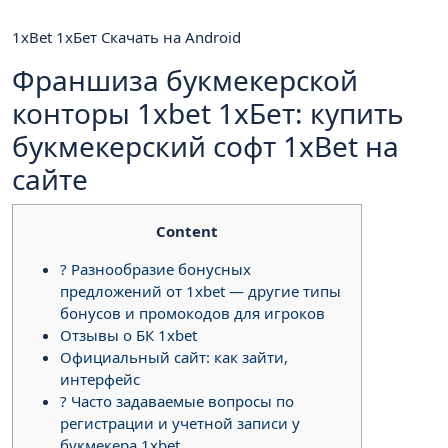
1xBet 1хБет Скачать на Android
Франшиза букмекерской
конторы 1xbet 1хБет: купить
букмекерский софт 1хBet на
сайте
Content
? Разнообразие бонусных
предложений от 1xbet — другие типы
бонусов и промокодов для игроков
Отзывы о БК 1xbet
Официальный сайт: как зайти,
интерфейс
? Часто задаваемые вопросы по
регистрации и учетной записи у
букмекера 1xbet