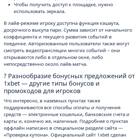
Чтобы получить доступ к площадке, нужно
использовать зеркала.
В лайв-режиме игроку доступна функция кэшаута,
досрочного выкупа пари. Сумма зависит от начального
коэффициента и текущего развития событий в
поединке. Авторизованные пользователи также могут
смотреть видеотрансляции многих событий – они
открываются либо в отдельном окне, либо
непосредственно около лайв-матча.
? Разнообразие бонусных предложений от
1xbet — другие типы бонусов и
промокодов для игроков
Что интересно, в наземных пунктах также
поддерживаются все способы оплаты и получения
средств — электронные кошельки, банковские счета и
карты и, конечно же, наличные. Подробнее о пунктах
оффлайн написано в специальном разделе сайта —
«Проверка купона». Официальный сайт 1xbet сделан