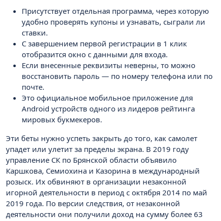
Присутствует отдельная программа, через которую
удобно проверять купоны и узнавать, сыграли ли
ставки.
С завершением первой регистрации в 1 клик
отобразится окно с данными для входа.
Если внесенные реквизиты неверны, то можно
восстановить пароль — по номеру телефона или по
почте.
Это официальное мобильное приложение для
Android устройств одного из лидеров рейтинга
мировых букмекеров.
Эти беты нужно успеть закрыть до того, как самолет
упадет или улетит за пределы экрана. В 2019 году
управление СК по Брянской области объявило
Каршкова, Семиохина и Казорина в международный
розыск. Их обвиняют в организации незаконной
игорной деятельности в период с октября 2014 по май
2019 года. По версии следствия, от незаконной
деятельности они получили доход на сумму более 63