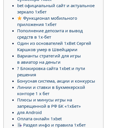
bet официальный сайт и актуальное
зеркало 1хбет
Функционал мобильного
приложения 1хбет
Пополнение депозита и вывод
средств в 1х-бет
Один из основателей 1xBet Сергей
Каршков умер в Швейцарии
Варианты стратегий для игры
в авиатор на деньги
? Блокировка сайта 1xbet и пути
решения
Бонусная система, акции и конкурсы
Линии и ставки в Букмекерской
конторе 1 х бет
Плюсы и минусы игры на
запрещенной в РФ БК «1хБет»
для Android
Оплата онлайн 1xbet
Раздел инфо и правила 1хбет