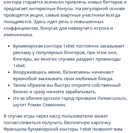
контора старается всячески привлечь новых беттеров и
предлагает интересные бонусы. На регулярной основе
проводятся акции, самые азартные участники всегда
поощряются. Здесь идет речь о повышенных
коэффициентах, бонусах для невезучего игрока и
именинника.
Букмекерская контора 1xbet постоянно заказывает
рекламу у популярных блогеров, при этом они,
блогеры, во многих случаях раздают промокоды
1xbet.
Вооружившись меню, бизнесмены начинают
вразнобой заказывать свои любимые блюда.
Таким образом вы быстро откроете собственный
бизнес и сразу начнете зарабатывать.
Из-за обилия русских город прозвали Лимассольск,
шутит Роман Семиохин.
В случае игры через кассу пользователю может
посчастливиться получить бесплатную карточку.
Франшиза букмекерской конторы 1xbet позволит вам