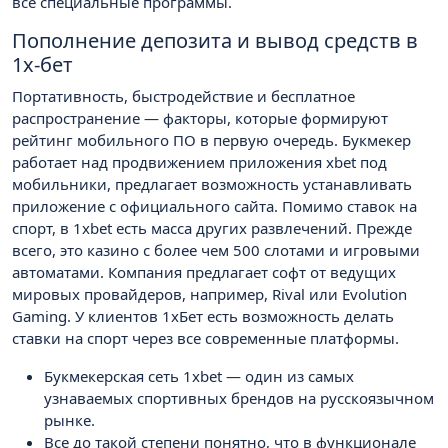
все специальные программы.
Пополнение депозита и вывод средств в
1х-бет
Портативность, быстродействие и бесплатное
распространение — факторы, которые формируют
рейтинг мобильного ПО в первую очередь. Букмекер
работает над продвижением приложения xbet под
мобильники, предлагает возможность устанавливать
приложение с официального сайта. Помимо ставок на
спорт, в 1xbet есть масса других развлечений. Прежде
всего, это казино с более чем 500 слотами и игровыми
автоматами. Компания предлагает софт от ведущих
мировых провайдеров, например, Rival или Evolution
Gaming. У клиентов 1xБет есть возможность делать
ставки на спорт через все современные платформы.
Букмекерская сеть 1xbet — один из самых
узнаваемых спортивных брендов на русскоязычном
рынке.
Все до такой степени понятно, что в функционале