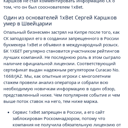
Каршков не стал комментировать информацию СК о
том, что он был сооснователем 1xBet.
Один из основателей 1xBet Сергей Каршков
умер в Швейцарии
Опальный бизнесмен застрял на Кипре после того, как
СК заподозрил его в создании запрещенного в России
букмекера 1xBet и объявил в международный розыск.
БК 1ХБЕТ регулярно становится участником рейтингов
лучших компаний. Не последнюю роль в этом сыграло
наличие официальной лицензии. Соответствующий
сертификат выдан надежным регулятором Curacao No.
1668/JAZ. Мы, как опытные игроки с многолетним
стажем провели анализ оператора и собрали всю
необходимую новичкам информацию в один обзор,
представленный ниже. Чем популярнее событие и чем
выше поток ставок на него, тем ниже маржа.
Сервис 1xBet запрещен в России, а его сайт
заблокирован Роскомнадзором, потому что
компания не получила обязательную лицензию от